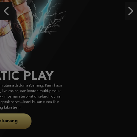
ye****1
IDR
794,560.00
Previous
Ne
Sweet Bonanza 1000 Dice
b****1
IDR
786,610.00
FAT PANDA
Fat Panda adalah slot brand dari Pragmatic Play yang bold dan penuh impact!
Dirancang buat nyita perhatian dan kasih gameplay seru yang nggak
ketebak. Dengan energi yang meledak-ledak, visual yang kece, dan potensi
menang besar—Fat Panda bukan cuma hiburan, tapi pembawa hoki sejati!
Coba Sekarang