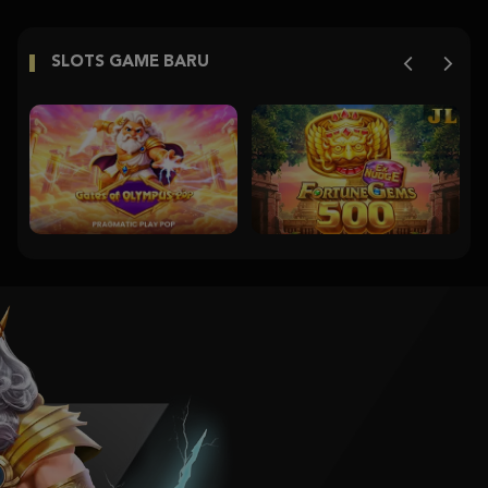
IDR
1,057,800.00
SLOTS GAME BARU
Gates of Olympus Super Scatter
m****2
IDR
1,020,720.00
Mahjong Wins 3 – Black Scatter
caztel****2
IDR
971,200.00
Gates of Olympus 1000
b***r
IDR
875,680.00
Wisdom of Athena
fajar****7
IDR
859,000.00
Mahjong Wins Triple Pot