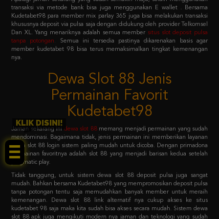
Kudetabet98 para member mix parlay 365 juga bisa melakukan transaksi
khususnya deposit via pulsa saja dengan didukung oleh provider Telkomsel
Dan XL. Yang menariknya adalah semua member
situs slot deposit pulsa
tanpa potongan
.
Semua ini tersedia pastinya dikarenakan basis agar
member kudetabet 98 bisa terus memaksimalkan tingkat kemenangan
nya.
Dewa Slot 88 Jenis
Permainan Favorit
Kudetabet98
Jaman sekarang ini
dewa slot 88
memang menjadi permainan yang sudah
KLIK DISINI!
mendominasi. Bagaimana tidak, jenis permainan ini memberikan layanan
dewa slot 88 login sistem paling mudah untuk dicoba. Dengan primadona
permainan favoritnya adalah slot 88 yang menjadi barisan kedua setelah
pragmatic play.
Tidak tanggung, untuk sistem dewa slot 88 deposit pulsa juga sangat
mudah. Bahkan bersama Kudetabet98 yang mempromosikan deposit pulsa
tanpa potongan tentu saja memudahkan banyak member untuk meraih
kemenangan. Dewa slot 88 link alternatif nya cukup akses ke situs
kudetabet 98 saja maka kita sudah bisa akses secara mudah. Sistem dewa
slot 88 apk juga mengikuti modern nya jaman dan teknologi yang sudah
berkembang pesat