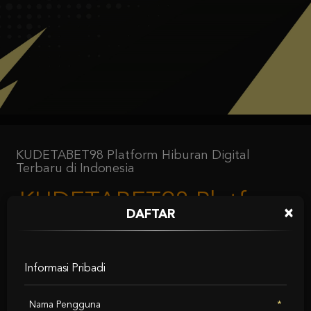
KUDETABET98 Platform Hiburan Digital
Terbaru di Indonesia
KUDETABET98 Platform
Hiburan Digital Terbaru
×
DAFTAR
di Indonesia
Informasi Pribadi
KUDETABET98 merupakan situs Kudetabet 98 permainan online
Kudetabet98
terpercaya resmi dengan tampilan modern dan canggih tidak
lupa dengan bonus berlimpah. Bagaimana tidak ? zona situs game online
Nama Pengguna
sudah berkembang semakin lengkap, modern dan banyak jenis. Tentu saja