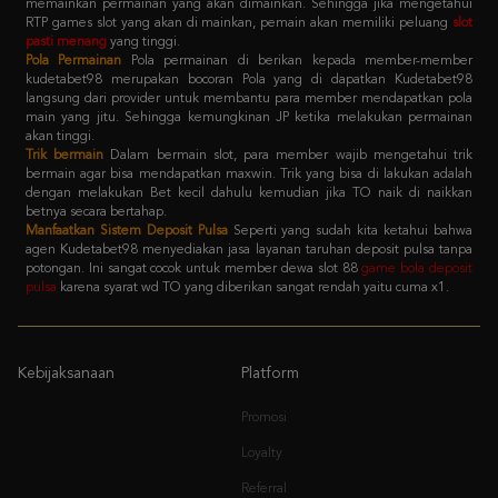
RTP games slot yang akan di mainkan, pemain akan memiliki peluang
slot
pasti menang
yang tinggi.
Pola Permainan
Pola permainan di berikan kepada member-member
kudetabet98 merupakan bocoran Pola yang di dapatkan Kudetabet98
langsung dari provider untuk membantu para member mendapatkan pola
main yang jitu. Sehingga kemungkinan JP ketika melakukan permainan
akan tinggi.
Trik bermain
Dalam bermain slot, para member wajib mengetahui trik
bermain agar bisa mendapatkan maxwin. Trik yang bisa di lakukan adalah
dengan melakukan Bet kecil dahulu kemudian jika TO naik di naikkan
betnya secara bertahap.
Manfaatkan Sistem Deposit Pulsa
Seperti yang sudah kita ketahui bahwa
agen Kudetabet98 menyediakan jasa layanan taruhan deposit pulsa tanpa
potongan. Ini sangat cocok untuk member dewa slot 88
game bola deposit
pulsa
karena syarat wd TO yang diberikan sangat rendah yaitu cuma x1.
Kebijaksanaan
Platform
Promosi
Loyalty
Referral