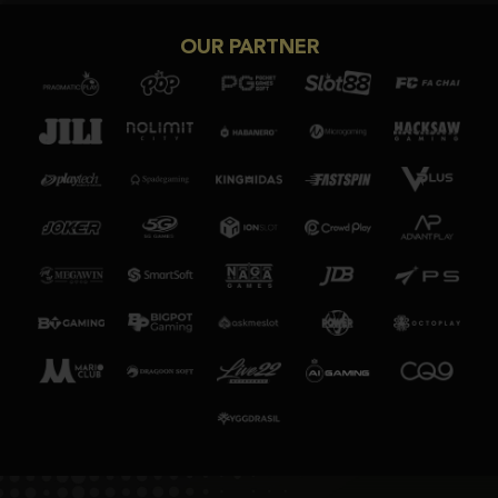
OUR PARTNER