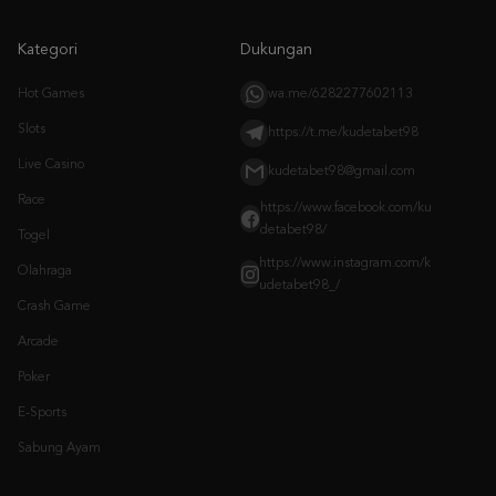
Kategori
Dukungan
Hot Games
wa.me/6282277602113
Slots
https://t.me/kudetabet98
Live Casino
kudetabet98@gmail.com
Race
https://www.facebook.com/ku
detabet98/
Togel
https://www.instagram.com/k
Olahraga
udetabet98_/
Crash Game
Arcade
Poker
E-Sports
Sabung Ayam
Komunitas