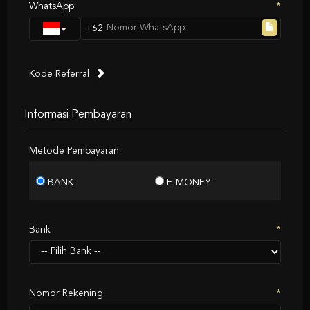
WhatsApp
Mempercayai Kudetabet98
+62
Slotking99 Zona Slot Terbaik
Sebagai agen online terpercaya pastinya semua pecinta taruhan harus
Kode Referral
bergabung dengan situs yang tepat. Dengan sistem transaksi deposit dan
withdraw yang super cepat yaitu hanya memakan waktu maksimal 5 menit
saja. Semua transaksi akan diproses oleh sistem
slotking99
bersama
Informasi Pembayaran
kudetabet98. Pastinya bersama agen Kudetabet Slot juga semua member
akan dipandu langsung oleh costumer service yang aktif 24 jam serta ramah
dan berpengalaman.
Metode Pembayaran
Para member juga akan di tawarkan berbagai macam jenis promo situs slot
gacor dan slotking99 indonesia bonus menarik agar membantu para
membernya agar bisa mendapatkan keuntungan serta kemenangan yang
BANK
E-MONEY
maksimal. Berbagai macam promo tersebut bisa langsung di cek pada
menu promosi Agen Kudetabet98 situs
bola 365
yang meliputi bonus
member baru. Bonus deposit harian, bonus cashback mingguan, bonus
refferal, dan berbagai macam Event Menarik yang bisa di klaim setiap
Bank
harinya !
10 Daftar Situs Slot Gacor
Terbaik Indonesia Game
Nomor Rekening