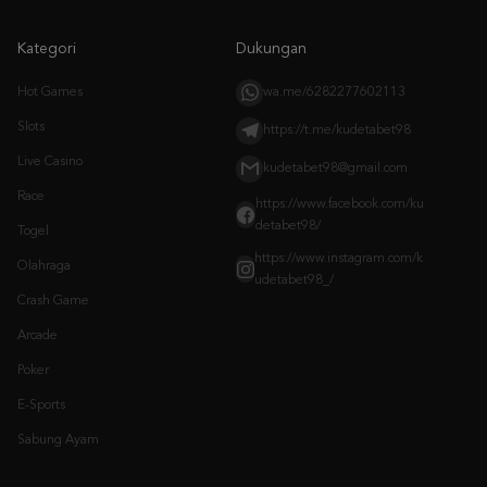
Kategori
Dukungan
Hot Games
wa.me/6282277602113
Slots
https://t.me/kudetabet98
Live Casino
kudetabet98@gmail.com
Race
https://www.facebook.com/ku
detabet98/
Togel
https://www.instagram.com/k
Olahraga
udetabet98_/
Crash Game
Arcade
Poker
E-Sports
Sabung Ayam
Komunitas