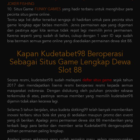
10. Situs Game
FUNKY GAMES
yang hadir terbaru untuk menghibur para
pecinta situs game online.
Tentu saja list daftar tersebut sengaja di hadirkan untuk para pecinta situs
game lengkap agar bebas memilih. Jenis permainan apa yang digemari
dan pastinya agar kita semua tidak repot lagi memilih jenis permainan.
Karena seperti yang sudah di bahas, cukup dengan 1 user ID saja sudah
bisa bermain semua game online yang disediakan permainan dewa slot 88.
Kapan Kudetabet98 Beroperasi
Sebagai Situs Game Lengkap Dewa
Slot 88
Secara resmi, kudetabet98 sudah melayani
daftar situs game
sejak tahun
2017 dan mendapatkan lisensi resmi beroperasi resmi kepada semua
masyarakat indonesia. Dengan didukung oleh puluhan provider raksasa
terkemuka di atas, pastinya semua member yang memilih kudetabet98
dijamin tidak akan kecewa lagi.
Selama 5 tahun berjalan, situs kudeta slotking99 telah banyak memberikan
inovasi terbaru situs bola slot yang di sediakan maupun promo dan event
yang di berikan. Apalagi jenis permainan dewa slot 88 memberikan yang
terbaik bagi para bettor dan member setia Kudetabet98 denganupdate
pilihan permainan paling lengkap.
Apalagi jaman sekarang yang sudah semakin maju, selain menggunakan
transaksi via metode bank bisa juga menggunakan E wallet . Bersama