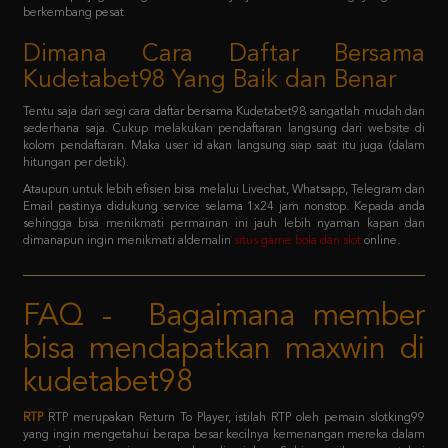
Dimana Cara Daftar Bersama
Kudetabet98 Yang Baik dan Benar
Tentu saja dari segi cara daftar bersama Kudetabet98 sangatlah mudah dan
sederhana saja. Cukup melakukan pendaftaran langsung dari website di
kolom pendaftaran. Maka user id akan langsung siap saat itu juga (dalam
hitungan per detik).
Ataupun untuk lebih efisien bisa melalui Livechat, Whatsapp, Telegram dan
Email pastinya didukung service selama 1x24 jam nonstop. Kepada anda
sehingga bisa menikmati permainan ini jauh lebih nyaman kapan dan
dimanapun ingin menikmati aldernalin
situs game bola dan slot
online.
FAQ - Bagaimana member
bisa mendapatkan maxwin di
kudetabet98
RTP
RTP merupakan Return To Player, istilah RTP oleh pemain slotking99
yang ingin mengetahui berapa besar kecilnya kemenangan mereka dalam
memainkan permainan yang akan dimainkan. Sehingga jika mengetahui