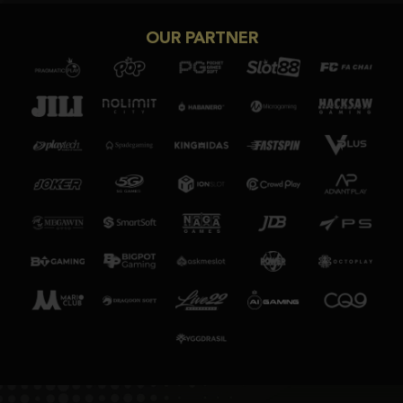
OUR PARTNER