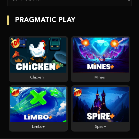
PRAGMATIC PLAY
Chicken+
Mines+
Limbo+
Spire+