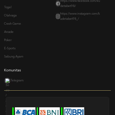
https://www.facebook.com/ku
detabet98/
Togel
https://www.instagram.com/k
Olahraga
udetabet98_/
Crash Game
Arcade
Poker
E-Sports
Sabung Ayam
Komunitas
Telegram