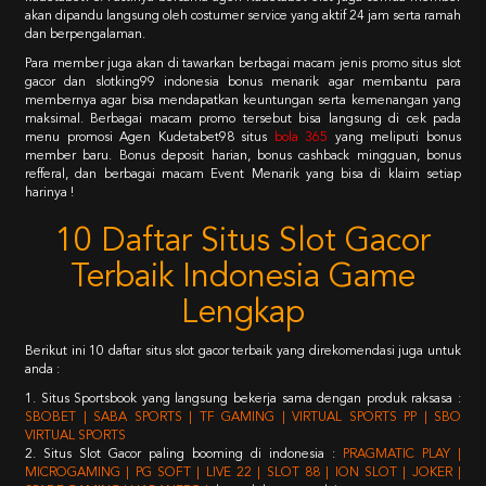
akan dipandu langsung oleh costumer service yang aktif 24 jam serta ramah
dan berpengalaman.
Para member juga akan di tawarkan berbagai macam jenis promo situs slot
gacor dan slotking99 indonesia bonus menarik agar membantu para
membernya agar bisa mendapatkan keuntungan serta kemenangan yang
maksimal. Berbagai macam promo tersebut bisa langsung di cek pada
menu promosi Agen Kudetabet98 situs
bola 365
yang meliputi bonus
member baru. Bonus deposit harian, bonus cashback mingguan, bonus
refferal, dan berbagai macam Event Menarik yang bisa di klaim setiap
harinya !
10 Daftar Situs Slot Gacor
Terbaik Indonesia Game
Lengkap
Berikut ini 10 daftar situs slot gacor terbaik yang direkomendasi juga untuk
anda :
1. Situs Sportsbook yang langsung bekerja sama dengan produk raksasa :
SBOBET | SABA SPORTS | TF GAMING | VIRTUAL SPORTS PP | SBO
VIRTUAL SPORTS
2. Situs Slot Gacor paling booming di indonesia :
PRAGMATIC PLAY |
MICROGAMING | PG SOFT | LIVE 22 | SLOT 88 | ION SLOT | JOKER |