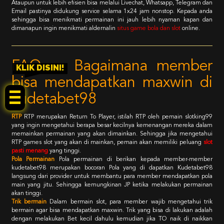
Ataupun untuk lebih efisien bisa melalui Livechat, Whatsapp, Telegram dan
Email pastinya didukung service selama 1x24 jam nonstop. Kepada anda
sehingga bisa menikmati permainan ini jauh lebih nyaman kapan dan
dimanapun ingin menikmati aldernalin
situs game bola dan slot
online.
FAQ - Bagaimana member
KLIK DISINI!
bisa mendapatkan maxwin di
kudetabet98
RTP
RTP merupakan Return To Player, istilah RTP oleh pemain slotking99
yang ingin mengetahui berapa besar kecilnya kemenangan mereka dalam
memainkan permainan yang akan dimainkan. Sehingga jika mengetahui
RTP games slot yang akan di mainkan, pemain akan memiliki peluang
slot
pasti menang
yang tinggi.
Pola Permainan
Pola permainan di berikan kepada member-member
kudetabet98 merupakan bocoran Pola yang di dapatkan Kudetabet98
langsung dari provider untuk membantu para member mendapatkan pola
main yang jitu. Sehingga kemungkinan JP ketika melakukan permainan
akan tinggi.
Trik bermain
Dalam bermain slot, para member wajib mengetahui trik
bermain agar bisa mendapatkan maxwin. Trik yang bisa di lakukan adalah
dengan melakukan Bet kecil dahulu kemudian jika TO naik di naikkan