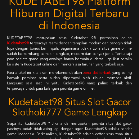
KUDETABET98 Platform
Hiburan Digital Terbaru
di Indonesia
KUDETABET98 merupakan situs Kudetabet 98 permainan online
Kudetabet98
terpercaya resmi dengan tampilan modern dan canggih tidak
lupa dengan bonus berlimpah. Bagaimana tidak ? zona situs game online
sudah berkembang semakin lengkap, modern dan banyak jenis. Tentu saja
para pecinta game yang awalnya hanya bermain di darat juga ikut beralih
ke sistem Kudetabet online dan mencari jasa taruhan yang terbaik saja.
Para artikel ini kita akan merekomendasikan
zona slot terbaik
yang paling
banyak peminat serta sudah dipercayai oleh ribuan member aktif.
Langsung saja saat ini yaitu Kudetabet98 yang paling terbaik dan
terpercaya untuk para kalangan pecinta game online.
Kudetabet98 Situs Slot Gacor
Slothoki777 Game Lengkap
Siapa itu kudetabet98 ? Jika anda merupakan pecinta situs slot gacor
pastinya sudah tidak asing lagi dengan agen Kudetabet98 selaku bandar
game indonesia. Perkenalkan, Kudetabet98 adalah daftar situs zona situs