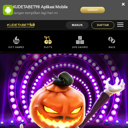
×
KUDETABET98 Aplikasi Mobile
UNDUH
Jangan tampilkan lagi hari ini
MASUK
DAFTAR
HOT GAMES
SLOTS
LIVE CASINO
RACE
;;