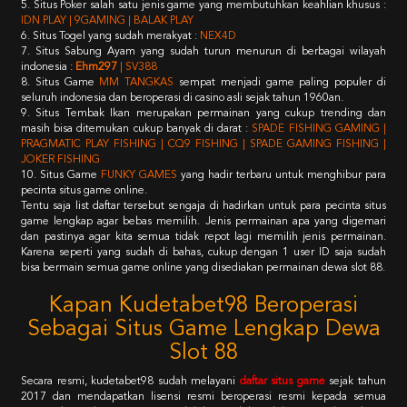
5. Situs Poker salah satu jenis game yang membutuhkan keahlian khusus :
IDN PLAY | 9GAMING | BALAK PLAY
6. Situs Togel yang sudah merakyat :
NEX4D
7. Situs Sabung Ayam yang sudah turun menurun di berbagai wilayah
indonesia :
Ehm297
| SV388
8. Situs Game
MM TANGKAS
sempat menjadi game paling populer di
seluruh indonesia dan beroperasi di casino asli sejak tahun 1960an.
9. Situs Tembak Ikan merupakan permainan yang cukup trending dan
masih bisa ditemukan cukup banyak di darat :
SPADE FISHING GAMING |
PRAGMATIC PLAY FISHING | CQ9 FISHING | SPADE GAMING FISHING |
JOKER FISHING
10. Situs Game
FUNKY GAMES
yang hadir terbaru untuk menghibur para
pecinta situs game online.
Tentu saja list daftar tersebut sengaja di hadirkan untuk para pecinta situs
game lengkap agar bebas memilih. Jenis permainan apa yang digemari
dan pastinya agar kita semua tidak repot lagi memilih jenis permainan.
Karena seperti yang sudah di bahas, cukup dengan 1 user ID saja sudah
bisa bermain semua game online yang disediakan permainan dewa slot 88.
Kapan Kudetabet98 Beroperasi
Sebagai Situs Game Lengkap Dewa
Slot 88
Secara resmi, kudetabet98 sudah melayani
daftar situs game
sejak tahun
2017 dan mendapatkan lisensi resmi beroperasi resmi kepada semua