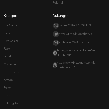
Referral
Kategori
Dukungan
Hot Games
wa.me/6282277602113
Slots
https://t.me/kudetabet98
Live Casino
kudetabet98@gmail.com
Race
https://www.facebook.com/ku
detabet98/
Togel
https://www.instagram.com/k
Olahraga
udetabet98_/
Crash Game
Arcade
Poker
E-Sports
Sabung Ayam