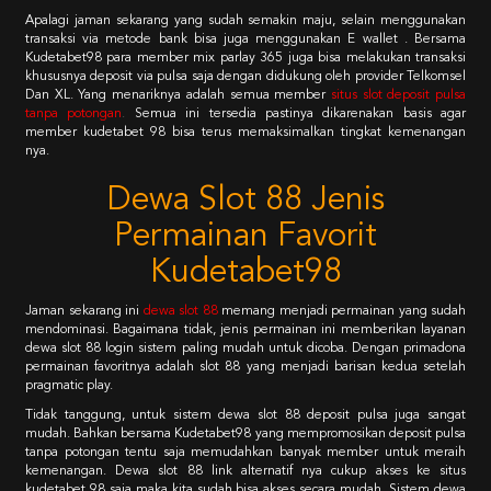
Apalagi jaman sekarang yang sudah semakin maju, selain menggunakan
transaksi via metode bank bisa juga menggunakan E wallet . Bersama
Kudetabet98 para member mix parlay 365 juga bisa melakukan transaksi
khususnya deposit via pulsa saja dengan didukung oleh provider Telkomsel
Dan XL. Yang menariknya adalah semua member
situs slot deposit pulsa
tanpa potongan
.
Semua ini tersedia pastinya dikarenakan basis agar
member kudetabet 98 bisa terus memaksimalkan tingkat kemenangan
nya.
Dewa Slot 88 Jenis
Permainan Favorit
Kudetabet98
Jaman sekarang ini
dewa slot 88
memang menjadi permainan yang sudah
mendominasi. Bagaimana tidak, jenis permainan ini memberikan layanan
dewa slot 88 login sistem paling mudah untuk dicoba. Dengan primadona
permainan favoritnya adalah slot 88 yang menjadi barisan kedua setelah
pragmatic play.
Tidak tanggung, untuk sistem dewa slot 88 deposit pulsa juga sangat
mudah. Bahkan bersama Kudetabet98 yang mempromosikan deposit pulsa
tanpa potongan tentu saja memudahkan banyak member untuk meraih
kemenangan. Dewa slot 88 link alternatif nya cukup akses ke situs
kudetabet 98 saja maka kita sudah bisa akses secara mudah. Sistem dewa