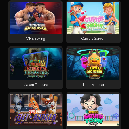
ONE Boxing
Cupid's Garden
Kraken Treasure
Little Monster