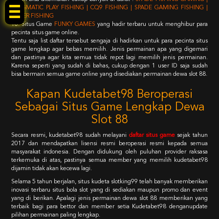
PRAGMATIC PLAY FISHING | CQ9 FISHING | SPADE GAMING FISHING |
JOKER FISHING
10. Situs Game
FUNKY GAMES
yang hadir terbaru untuk menghibur para
pecinta situs game online.
Tentu saja list daftar tersebut sengaja di hadirkan untuk para pecinta situs
game lengkap agar bebas memilih. Jenis permainan apa yang digemari
dan pastinya agar kita semua tidak repot lagi memilih jenis permainan.
Karena seperti yang sudah di bahas, cukup dengan 1 user ID saja sudah
bisa bermain semua game online yang disediakan permainan dewa slot 88.
Kapan Kudetabet98 Beroperasi
Sebagai Situs Game Lengkap Dewa
Slot 88
Secara resmi, kudetabet98 sudah melayani
daftar situs game
sejak tahun
2017 dan mendapatkan lisensi resmi beroperasi resmi kepada semua
masyarakat indonesia. Dengan didukung oleh puluhan provider raksasa
terkemuka di atas, pastinya semua member yang memilih kudetabet98
dijamin tidak akan kecewa lagi.
Selama 5 tahun berjalan, situs kudeta slotking99 telah banyak memberikan
inovasi terbaru situs bola slot yang di sediakan maupun promo dan event
yang di berikan. Apalagi jenis permainan dewa slot 88 memberikan yang
terbaik bagi para bettor dan member setia Kudetabet98 denganupdate
pilihan permainan paling lengkap.