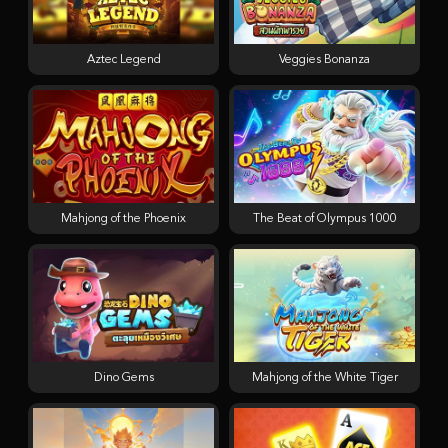
Aztec Legend
Veggies Bonanza
Mahjong of the Phoenix
The Beat of Olympus 1000
Dino Gems
Mahjong of the White Tiger