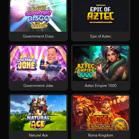
Government Disco
Epic of Aztec
Government Joke
Aztec Empire 1000
Natural Ace
Roma Kingdom