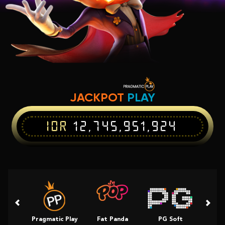
JACKPOT
PLAY
IDR
12,745,951,924
Pragmatic Play
Fat Panda
PG Soft
Slot