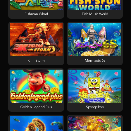
Fishman Wharf
Fish Music World
Kirin Storm
Mermaids-6s
Golden Legend Plus
Spongebob