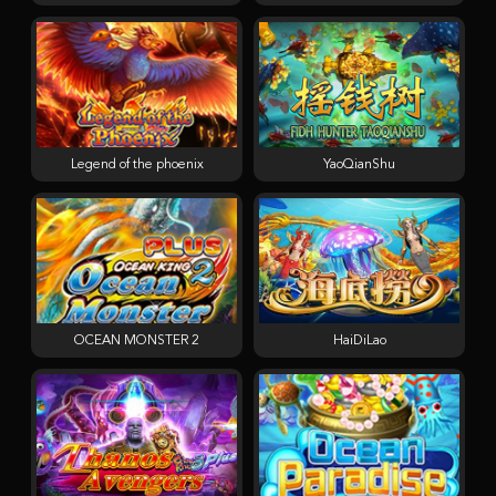
Legend of the phoenix
YaoQianShu
OCEAN MONSTER 2
HaiDiLao