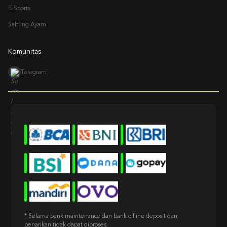
E-Sports
Sabung Ayam
Komunitas
Telegram
* Selama bank maintenance dan bank offline deposit dan
penarikan tidak dapat diproses