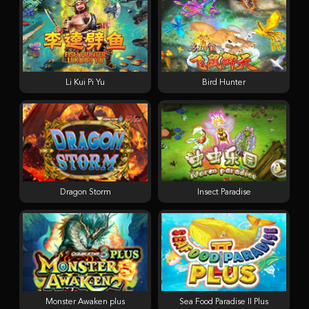
Li Kui Pi Yu
Bird Hunter
Dragon Storm
Insect Paradise
Monster Awaken plus
Sea Food Paradise II Plus