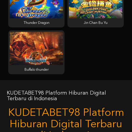
Thunder Dragon
Jin Chan Bu Yu
Buffalo thunder
KUDETABET98 Platform Hiburan Digital
Terbaru di Indonesia
KUDETABET98 Platform
Hiburan Digital Terbaru