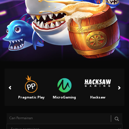
Pragmatic Play
MicroGaming
Hacksaw
King