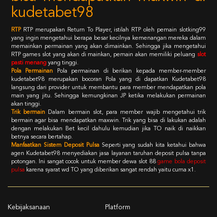
kudetabet98
RTP
RTP merupakan Return To Player, istilah RTP oleh pemain slotking99
yang ingin mengetahui berapa besar kecilnya kemenangan mereka dalam
memainkan permainan yang akan dimainkan. Sehingga jika mengetahui
RTP games slot yang akan di mainkan, pemain akan memiliki peluang
slot
pasti menang
yang tinggi.
Pola Permainan
Pola permainan di berikan kepada member-member
kudetabet98 merupakan bocoran Pola yang di dapatkan Kudetabet98
langsung dari provider untuk membantu para member mendapatkan pola
main yang jitu. Sehingga kemungkinan JP ketika melakukan permainan
akan tinggi.
Trik bermain
Dalam bermain slot, para member wajib mengetahui trik
bermain agar bisa mendapatkan maxwin. Trik yang bisa di lakukan adalah
dengan melakukan Bet kecil dahulu kemudian jika TO naik di naikkan
betnya secara bertahap.
Manfaatkan Sistem Deposit Pulsa
Seperti yang sudah kita ketahui bahwa
agen Kudetabet98 menyediakan jasa layanan taruhan deposit pulsa tanpa
potongan. Ini sangat cocok untuk member dewa slot 88
game bola deposit
pulsa
karena syarat wd TO yang diberikan sangat rendah yaitu cuma x1.
Kebijaksanaan
Platform