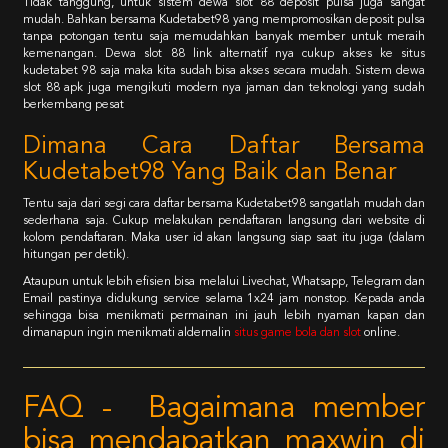
Tidak tanggung, untuk sistem dewa slot 88 deposit pulsa juga sangat
mudah. Bahkan bersama Kudetabet98 yang mempromosikan deposit pulsa
tanpa potongan tentu saja memudahkan banyak member untuk meraih
kemenangan. Dewa slot 88 link alternatif nya cukup akses ke situs
kudetabet 98 saja maka kita sudah bisa akses secara mudah. Sistem dewa
slot 88 apk juga mengikuti modern nya jaman dan teknologi yang sudah
berkembang pesat
Dimana Cara Daftar Bersama
Kudetabet98 Yang Baik dan Benar
Tentu saja dari segi cara daftar bersama Kudetabet98 sangatlah mudah dan
sederhana saja. Cukup melakukan pendaftaran langsung dari website di
kolom pendaftaran. Maka user id akan langsung siap saat itu juga (dalam
hitungan per detik).
Ataupun untuk lebih efisien bisa melalui Livechat, Whatsapp, Telegram dan
Email pastinya didukung service selama 1x24 jam nonstop. Kepada anda
sehingga bisa menikmati permainan ini jauh lebih nyaman kapan dan
dimanapun ingin menikmati aldernalin
situs game bola dan slot
online.
FAQ - Bagaimana member
bisa mendapatkan maxwin di