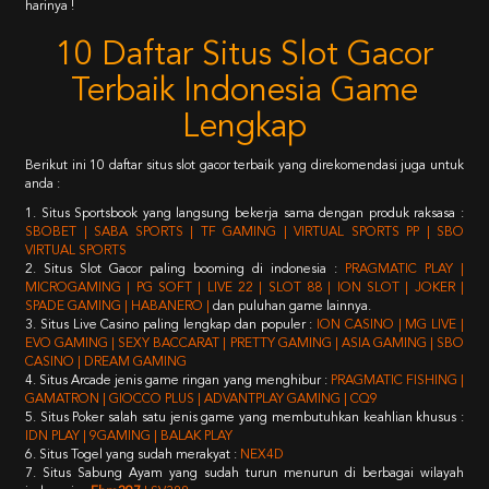
harinya !
10 Daftar Situs Slot Gacor
Terbaik Indonesia Game
Lengkap
Berikut ini 10 daftar situs slot gacor terbaik yang direkomendasi juga untuk
anda :
1. Situs Sportsbook yang langsung bekerja sama dengan produk raksasa :
SBOBET | SABA SPORTS | TF GAMING | VIRTUAL SPORTS PP | SBO
VIRTUAL SPORTS
2. Situs Slot Gacor paling booming di indonesia :
PRAGMATIC PLAY |
MICROGAMING | PG SOFT | LIVE 22 | SLOT 88 | ION SLOT | JOKER |
SPADE GAMING | HABANERO |
dan puluhan game lainnya.
3. Situs Live Casino paling lengkap dan populer :
ION CASINO | MG LIVE |
EVO GAMING | SEXY BACCARAT | PRETTY GAMING | ASIA GAMING | SBO
CASINO | DREAM GAMING
4. Situs Arcade jenis game ringan yang menghibur :
PRAGMATIC FISHING |
GAMATRON | GIOCCO PLUS | ADVANTPLAY GAMING | CQ9
5. Situs Poker salah satu jenis game yang membutuhkan keahlian khusus :
IDN PLAY | 9GAMING | BALAK PLAY
6. Situs Togel yang sudah merakyat :
NEX4D
7. Situs Sabung Ayam yang sudah turun menurun di berbagai wilayah