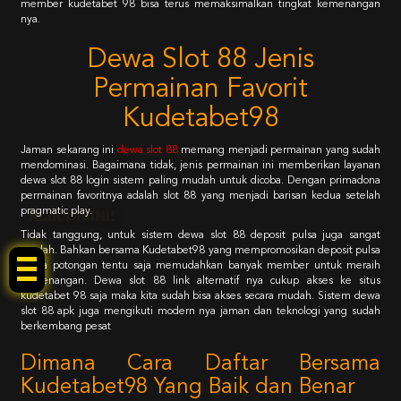
member kudetabet 98 bisa terus memaksimalkan tingkat kemenangan
nya.
Dewa Slot 88 Jenis
Permainan Favorit
Kudetabet98
Jaman sekarang ini
dewa slot 88
memang menjadi permainan yang sudah
mendominasi. Bagaimana tidak, jenis permainan ini memberikan layanan
dewa slot 88 login sistem paling mudah untuk dicoba. Dengan primadona
permainan favoritnya adalah slot 88 yang menjadi barisan kedua setelah
pragmatic play.
KLIK DISINI!
Tidak tanggung, untuk sistem dewa slot 88 deposit pulsa juga sangat
mudah. Bahkan bersama Kudetabet98 yang mempromosikan deposit pulsa
tanpa potongan tentu saja memudahkan banyak member untuk meraih
kemenangan. Dewa slot 88 link alternatif nya cukup akses ke situs
kudetabet 98 saja maka kita sudah bisa akses secara mudah. Sistem dewa
slot 88 apk juga mengikuti modern nya jaman dan teknologi yang sudah
berkembang pesat
Dimana Cara Daftar Bersama
Kudetabet98 Yang Baik dan Benar