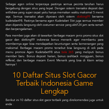
Sebagai agen online terpercaya pastinya semua pecinta taruhan harus
bergabung dengan situs yang tepat. Dengan sistem transaksi deposit dan
withdraw yang super cepat yaitu hanya memakan waktu maksimal 5 menit
saja. Semua transaksi akan diproses oleh sistem
slotking99
bersama
kudetabet98. Pastinya bersama agen Kudetabet Slot juga semua member
akan dipandu langsung oleh costumer service yang aktif 24 jam serta ramah
dan berpengalaman.
Para member juga akan di tawarkan berbagai macam jenis promo situs slot
gacor dan slotking99 indonesia bonus menarik agar membantu para
membernya agar bisa mendapatkan keuntungan serta kemenangan yang
maksimal. Berbagai macam promo tersebut bisa langsung di cek pada
menu promosi Agen Kudetabet98 situs
bola 365
yang meliputi bonus
member baru. Bonus deposit harian, bonus cashback mingguan, bonus
refferal, dan berbagai macam Event Menarik yang bisa di klaim setiap
harinya !
10 Daftar Situs Slot Gacor
Terbaik Indonesia Game
Lengkap
Berikut ini 10 daftar situs slot gacor terbaik yang direkomendasi juga untuk
anda :