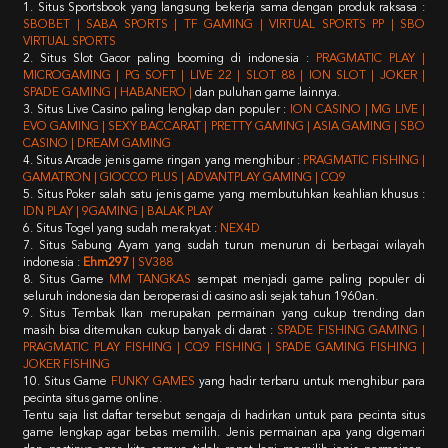
1. Situs Sportsbook yang langsung bekerja sama dengan produk raksasa :
SBOBET | SABA SPORTS | TF GAMING | VIRTUAL SPORTS PP | SBO
VIRTUAL SPORTS
2. Situs Slot Gacor paling booming di indonesia :
PRAGMATIC PLAY |
MICROGAMING | PG SOFT | LIVE 22 | SLOT 88 | ION SLOT | JOKER |
SPADE GAMING | HABANERO |
dan puluhan game lainnya.
3. Situs Live Casino paling lengkap dan populer :
ION CASINO | MG LIVE |
EVO GAMING | SEXY BACCARAT | PRETTY GAMING | ASIA GAMING | SBO
CASINO | DREAM GAMING
4. Situs Arcade jenis game ringan yang menghibur :
PRAGMATIC FISHING |
GAMATRON | GIOCCO PLUS | ADVANTPLAY GAMING | CQ9
5. Situs Poker salah satu jenis game yang membutuhkan keahlian khusus :
IDN PLAY | 9GAMING | BALAK PLAY
6. Situs Togel yang sudah merakyat :
NEX4D
7. Situs Sabung Ayam yang sudah turun menurun di berbagai wilayah
indonesia :
Ehm297
| SV388
8. Situs Game
MM TANGKAS
sempat menjadi game paling populer di
seluruh indonesia dan beroperasi di casino asli sejak tahun 1960an.
9. Situs Tembak Ikan merupakan permainan yang cukup trending dan
masih bisa ditemukan cukup banyak di darat :
SPADE FISHING GAMING |
PRAGMATIC PLAY FISHING | CQ9 FISHING | SPADE GAMING FISHING |
JOKER FISHING
10. Situs Game
FUNKY GAMES
yang hadir terbaru untuk menghibur para
pecinta situs game online.
Tentu saja list daftar tersebut sengaja di hadirkan untuk para pecinta situs
game lengkap agar bebas memilih. Jenis permainan apa yang digemari