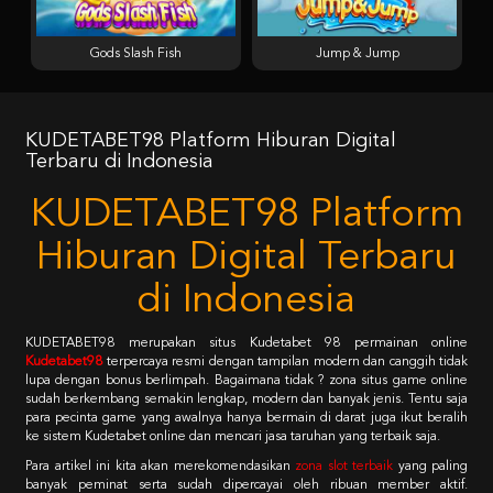
Gods Slash Fish
Jump & Jump
KUDETABET98 Platform Hiburan Digital
Terbaru di Indonesia
KUDETABET98 Platform
Hiburan Digital Terbaru
di Indonesia
KUDETABET98 merupakan situs Kudetabet 98 permainan online
Kudetabet98
terpercaya resmi dengan tampilan modern dan canggih tidak
lupa dengan bonus berlimpah. Bagaimana tidak ? zona situs game online
sudah berkembang semakin lengkap, modern dan banyak jenis. Tentu saja
para pecinta game yang awalnya hanya bermain di darat juga ikut beralih
ke sistem Kudetabet online dan mencari jasa taruhan yang terbaik saja.
Para artikel ini kita akan merekomendasikan
zona slot terbaik
yang paling
banyak peminat serta sudah dipercayai oleh ribuan member aktif.