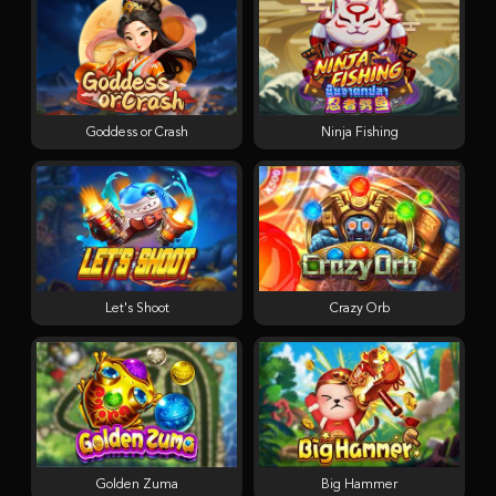
Goddess or Crash
Ninja Fishing
Let's Shoot
Crazy Orb
Golden Zuma
Big Hammer