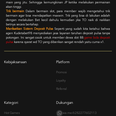
main yang jitu. Sehingga kemungkinan JP ketika melakukan permainan
akan tinggi.
Trik bermain
Dalam bermain slot, para member wajib mengetahui trik
bermain agar bisa mendapatkan maxwin. Trik yang bisa di lakukan adalah
dengan melakukan Bet kecil dahulu kemudian jika TO naik di naikkan
betnya secara bertahap.
Manfaatkan Sistem Deposit Pulsa
Seperti yang sudah kita ketahui bahwa
agen Kudetabet98 menyediakan jasa layanan taruhan deposit pulsa tanpa
potongan. Ini sangat cocok untuk member dewa slot 88
game bola deposit
pulsa
karena syarat wd TO yang diberikan sangat rendah yaitu cuma x1.
Kebijaksanaan
Platform
Promosi
Loyalty
Referral
Kategori
Dukungan
Hot Games
wa.me/6282277602113