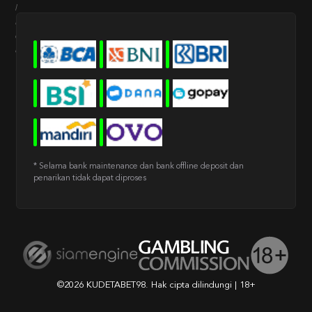
* Selama bank maintenance dan bank offline deposit dan
penarikan tidak dapat diproses
©2026 KUDETABET98. Hak cipta dilindungi | 18+