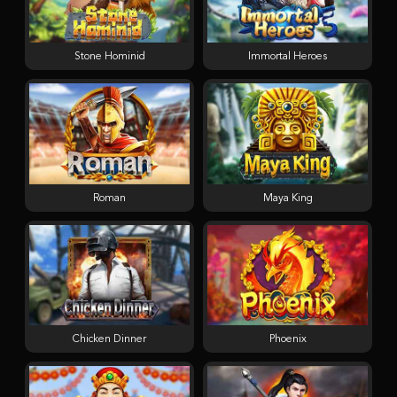
Stone Hominid
Immortal Heroes
Roman
Maya King
Chicken Dinner
Phoenix