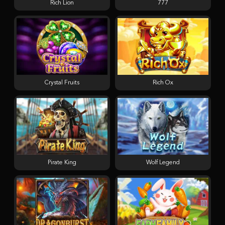
Rich Lion
777
Crystal Fruits
Rich Ox
Pirate King
Wolf Legend