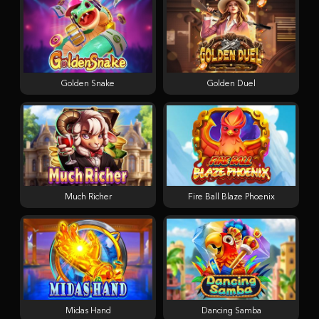
Golden Snake
Golden Duel
Much Richer
Fire Ball Blaze Phoenix
Midas Hand
Dancing Samba