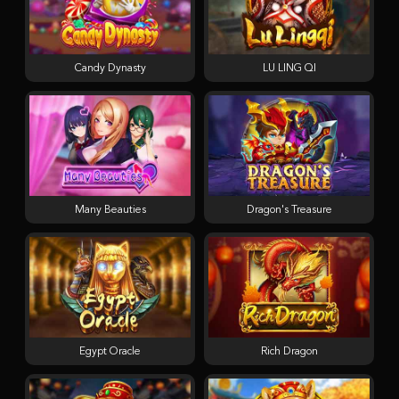
Candy Dynasty
LU LING QI
Many Beauties
Dragon's Treasure
Egypt Oracle
Rich Dragon