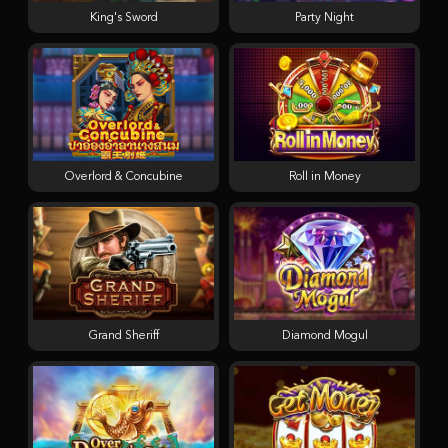
King's Sword
Party Night
Overlord & Concubine
Roll in Money
Grand Sheriff
Diamond Mogul