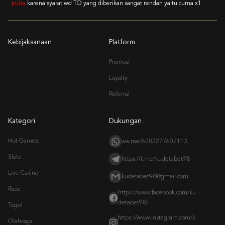
pulsa
karena syarat wd TO yang diberikan sangat rendah yaitu cuma x1.
Kebijaksanaan
Platform
Promosi
Loyalty
Referral
Kategori
Dukungan
Hot Games
wa.me/6282277602113
Slots
https://t.me/kudetabet98
Live Casino
kudetabet98@gmail.com
Race
https://www.facebook.com/ku
detabet98/
Togel
https://www.instagram.com/k
Olahraga