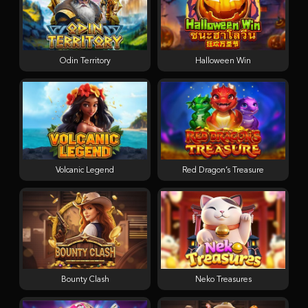
Odin Territory
Halloween Win
Volcanic Legend
Red Dragon’s Treasure
Bounty Clash
Neko Treasures