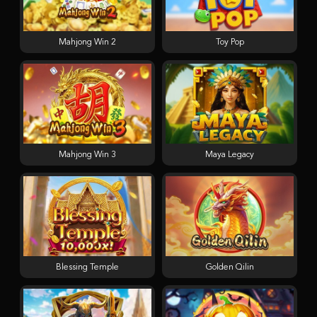
Mahjong Win 2
Toy Pop
Mahjong Win 3
Maya Legacy
Blessing Temple
Golden Qilin