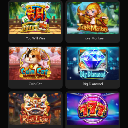
You Will Win
Triple Monkey
Coin Cat
Big Diamond