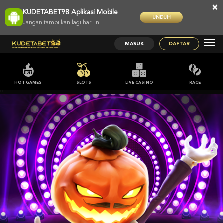
×
KUDETABET98 Aplikasi Mobile
UNDUH
Jangan tampilkan lagi hari ini
MASUK
DAFTAR
HOT GAMES
SLOTS
LIVE CASINO
RACE
;;