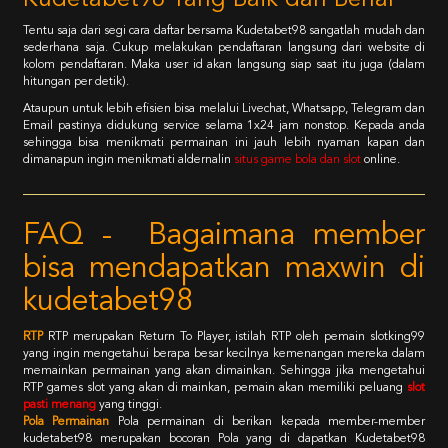
Kudetabet98 Yang Baik dan Benar
Tentu saja dari segi cara daftar bersama Kudetabet98 sangatlah mudah dan
sederhana saja. Cukup melakukan pendaftaran langsung dari website di
kolom pendaftaran. Maka user id akan langsung siap saat itu juga (dalam
hitungan per detik).
Ataupun untuk lebih efisien bisa melalui Livechat, Whatsapp, Telegram dan
Email pastinya didukung service selama 1x24 jam nonstop. Kepada anda
sehingga bisa menikmati permainan ini jauh lebih nyaman kapan dan
dimanapun ingin menikmati aldernalin
situs game bola dan slot
online.
FAQ - Bagaimana member
bisa mendapatkan maxwin di
kudetabet98
RTP
RTP merupakan Return To Player, istilah RTP oleh pemain slotking99
yang ingin mengetahui berapa besar kecilnya kemenangan mereka dalam
memainkan permainan yang akan dimainkan. Sehingga jika mengetahui
RTP games slot yang akan di mainkan, pemain akan memiliki peluang
slot
pasti menang
yang tinggi.
Pola Permainan
Pola permainan di berikan kepada member-member
kudetabet98 merupakan bocoran Pola yang di dapatkan Kudetabet98