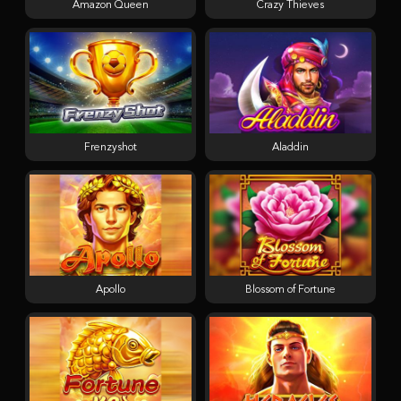
Amazon Queen
Crazy Thieves
Frenzyshot
Aladdin
Apollo
Blossom of Fortune