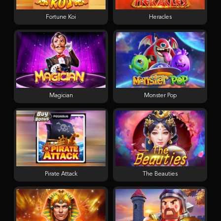
Fortune Koi
Heracles
Magician
Monster Pop
Pirate Attack
The Beauties