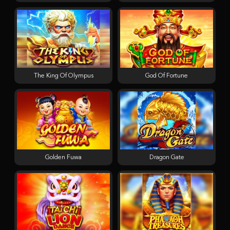
The King Of Olympus
God Of Fortune
Golden Fuwa
Dragon Gate