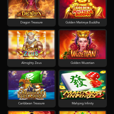
Dragon Treasure
Golden Maitreya Buddha
Almighty Zeus
Golden Wuzetian
Caribbean Treasure
Mahjong Infinity