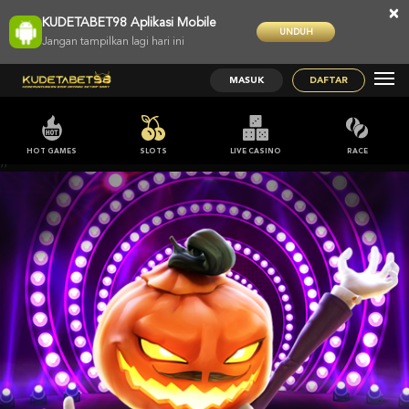
×
KUDETABET98 Aplikasi Mobile
UNDUH
Jangan tampilkan lagi hari ini
MASUK
DAFTAR
HOT GAMES
SLOTS
LIVE CASINO
RACE
;;