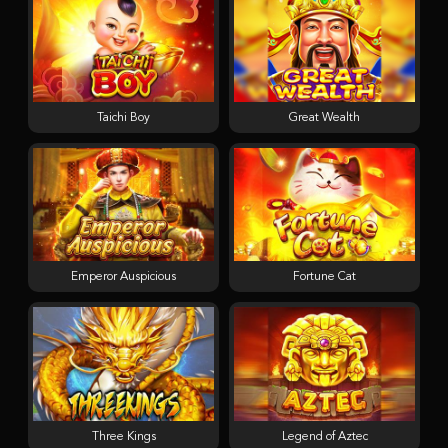
Taichi Boy
Great Wealth
Emperor Auspicious
Fortune Cat
Three Kings
Legend of Aztec