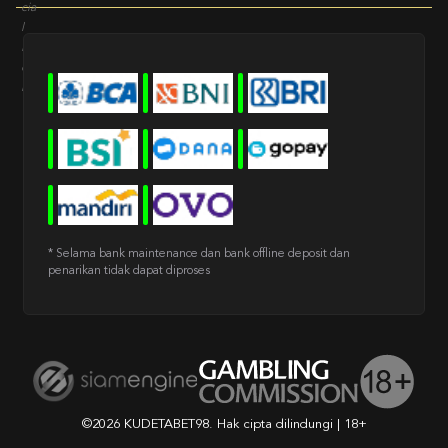
* Selama bank maintenance dan bank offline deposit dan
penarikan tidak dapat diproses
©2026 KUDETABET98. Hak cipta dilindungi | 18+