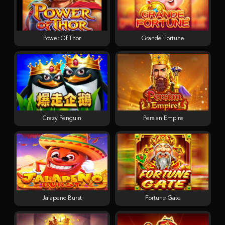
Power Of Thor
Grande Fortune
Crazy Penguin
Persian Empire
Jalapeno Burst
Fortune Gate