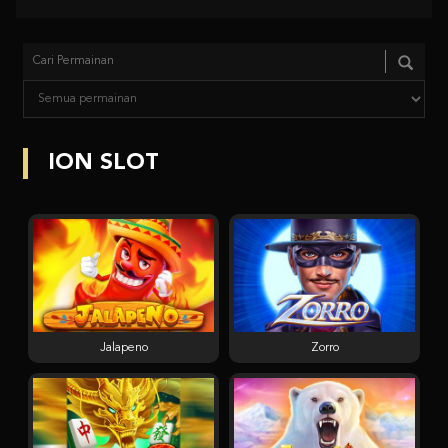
ION SLOT
Jalapeno
Zorro