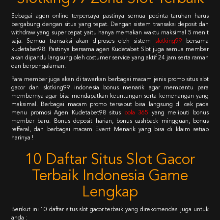
Sebagai agen online terpercaya pastinya semua pecinta taruhan harus
bergabung dengan situs yang tepat. Dengan sistem transaksi deposit dan
withdraw yang super cepat yaitu hanya memakan waktu maksimal 5 menit
saja. Semua transaksi akan diproses oleh sistem
slotking99
bersama
kudetabet98. Pastinya bersama agen Kudetabet Slot juga semua member
akan dipandu langsung oleh costumer service yang aktif 24 jam serta ramah
dan berpengalaman.
Para member juga akan di tawarkan berbagai macam jenis promo situs slot
gacor dan slotking99 indonesia bonus menarik agar membantu para
membernya agar bisa mendapatkan keuntungan serta kemenangan yang
maksimal. Berbagai macam promo tersebut bisa langsung di cek pada
menu promosi Agen Kudetabet98 situs
bola 365
yang meliputi bonus
member baru. Bonus deposit harian, bonus cashback mingguan, bonus
refferal, dan berbagai macam Event Menarik yang bisa di klaim setiap
harinya !
10 Daftar Situs Slot Gacor
Terbaik Indonesia Game
Lengkap
Berikut ini 10 daftar situs slot gacor terbaik yang direkomendasi juga untuk
anda :