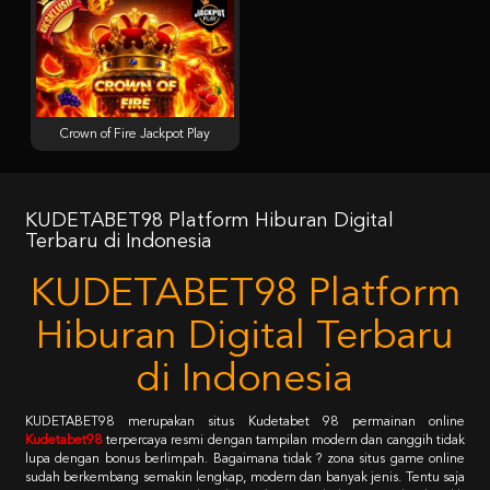
Crown of Fire Jackpot Play
KUDETABET98 Platform Hiburan Digital
Terbaru di Indonesia
KUDETABET98 Platform
Hiburan Digital Terbaru
di Indonesia
KUDETABET98 merupakan situs Kudetabet 98 permainan online
Kudetabet98
terpercaya resmi dengan tampilan modern dan canggih tidak
lupa dengan bonus berlimpah. Bagaimana tidak ? zona situs game online
sudah berkembang semakin lengkap, modern dan banyak jenis. Tentu saja