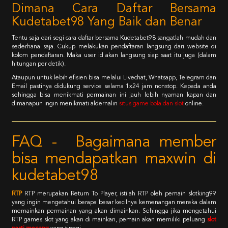
Dimana Cara Daftar Bersama
Kudetabet98 Yang Baik dan Benar
Tentu saja dari segi cara daftar bersama Kudetabet98 sangatlah mudah dan
sederhana saja. Cukup melakukan pendaftaran langsung dari website di
kolom pendaftaran. Maka user id akan langsung siap saat itu juga (dalam
hitungan per detik).
Ataupun untuk lebih efisien bisa melalui Livechat, Whatsapp, Telegram dan
Email pastinya didukung service selama 1x24 jam nonstop. Kepada anda
sehingga bisa menikmati permainan ini jauh lebih nyaman kapan dan
dimanapun ingin menikmati aldernalin
situs game bola dan slot
online.
FAQ - Bagaimana member
bisa mendapatkan maxwin di
kudetabet98
RTP
RTP merupakan Return To Player, istilah RTP oleh pemain slotking99
yang ingin mengetahui berapa besar kecilnya kemenangan mereka dalam
memainkan permainan yang akan dimainkan. Sehingga jika mengetahui
RTP games slot yang akan di mainkan, pemain akan memiliki peluang
slot