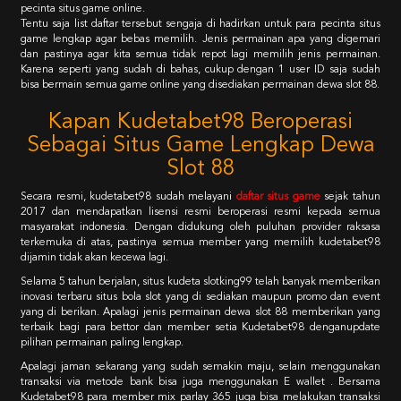
pecinta situs game online.
Tentu saja list daftar tersebut sengaja di hadirkan untuk para pecinta situs
game lengkap agar bebas memilih. Jenis permainan apa yang digemari
dan pastinya agar kita semua tidak repot lagi memilih jenis permainan.
Karena seperti yang sudah di bahas, cukup dengan 1 user ID saja sudah
bisa bermain semua game online yang disediakan permainan dewa slot 88.
Kapan Kudetabet98 Beroperasi
Sebagai Situs Game Lengkap Dewa
Slot 88
Secara resmi, kudetabet98 sudah melayani
daftar situs game
sejak tahun
2017 dan mendapatkan lisensi resmi beroperasi resmi kepada semua
masyarakat indonesia. Dengan didukung oleh puluhan provider raksasa
terkemuka di atas, pastinya semua member yang memilih kudetabet98
dijamin tidak akan kecewa lagi.
Selama 5 tahun berjalan, situs kudeta slotking99 telah banyak memberikan
inovasi terbaru situs bola slot yang di sediakan maupun promo dan event
yang di berikan. Apalagi jenis permainan dewa slot 88 memberikan yang
terbaik bagi para bettor dan member setia Kudetabet98 denganupdate
pilihan permainan paling lengkap.
Apalagi jaman sekarang yang sudah semakin maju, selain menggunakan
transaksi via metode bank bisa juga menggunakan E wallet . Bersama
Kudetabet98 para member mix parlay 365 juga bisa melakukan transaksi