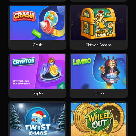
Crash
Chicken Banana
Cryptos
Limbo