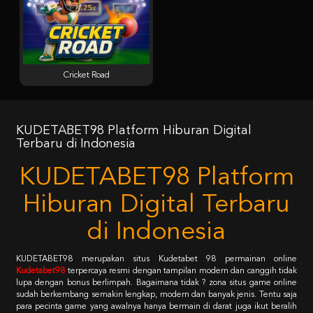
Cricket Road
KUDETABET98 Platform Hiburan Digital
Terbaru di Indonesia
KUDETABET98 Platform
Hiburan Digital Terbaru
di Indonesia
KUDETABET98 merupakan situs Kudetabet 98 permainan online
Kudetabet98
terpercaya resmi dengan tampilan modern dan canggih tidak
lupa dengan bonus berlimpah. Bagaimana tidak ? zona situs game online
sudah berkembang semakin lengkap, modern dan banyak jenis. Tentu saja
para pecinta game yang awalnya hanya bermain di darat juga ikut beralih