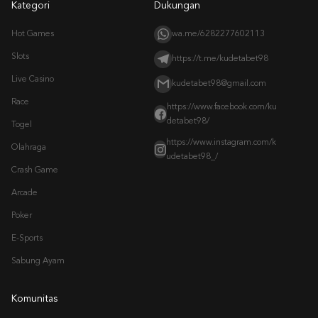
Kategori
Dukungan
Hot Games
wa.me/6282277602113
Slots
https://t.me/kudetabet98
Live Casino
kudetabet98@gmail.com
Race
https://www.facebook.com/ku
detabet98/
Togel
https://www.instagram.com/k
Olahraga
udetabet98_/
Crash Game
Arcade
Poker
E-Sports
Sabung Ayam
Komunitas