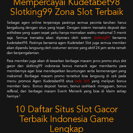
Mempercayai Kudetabet98
Slotking99 Zona Slot Terbaik
Sebagai agen online terpercaya pastinya semua pecinta taruhan harus
bergabung dengan situs yang tepat. Dengan sistem transaksi deposit dan
withdraw yang super cepat yaitu hanya memakan waktu maksimal 5 menit
saja. Semua transaksi akan diproses oleh sistem
slotking99
bersama
kudetabet98. Pastinya bersama agen Kudetabet Slot juga semua member
akan dipandu langsung oleh costumer service yang aktif 24 jam serta ramah
dan berpengalaman.
Para member juga akan di tawarkan berbagai macam jenis promo situs slot
gacor dan slotking99 indonesia bonus menarik agar membantu para
membernya agar bisa mendapatkan keuntungan serta kemenangan yang
maksimal. Berbagai macam promo tersebut bisa langsung di cek pada
menu promosi Agen Kudetabet98 situs
bola 365
yang meliputi bonus
member baru. Bonus deposit harian, bonus cashback mingguan, bonus
refferal, dan berbagai macam Event Menarik yang bisa di klaim setiap
harinya !
10 Daftar Situs Slot Gacor
Terbaik Indonesia Game
Lengkap