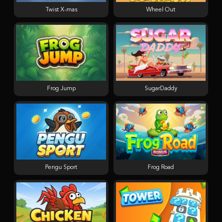
Twist X-mas
Wheel Out
Frog Jump
SugarDaddy
Pengu Sport
Frog Road