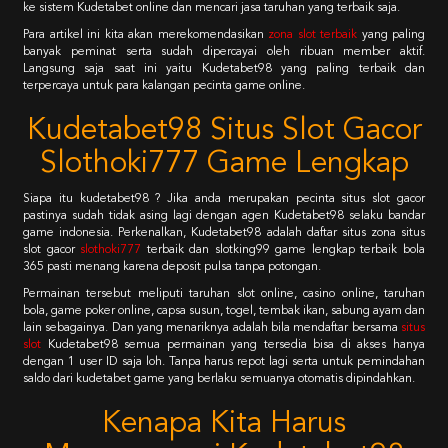
ke sistem Kudetabet online dan mencari jasa taruhan yang terbaik saja.
Para artikel ini kita akan merekomendasikan
zona slot terbaik
yang paling
banyak peminat serta sudah dipercayai oleh ribuan member aktif.
Langsung saja saat ini yaitu Kudetabet98 yang paling terbaik dan
terpercaya untuk para kalangan pecinta game online.
Kudetabet98 Situs Slot Gacor
Slothoki777 Game Lengkap
Siapa itu kudetabet98 ? Jika anda merupakan pecinta situs slot gacor
pastinya sudah tidak asing lagi dengan agen Kudetabet98 selaku bandar
game indonesia. Perkenalkan, Kudetabet98 adalah daftar situs zona situs
slot gacor
slothoki777
terbaik dan slotking99 game lengkap terbaik bola
365 pasti menang karena deposit pulsa tanpa potongan.
Permainan tersebut meliputi taruhan slot online, casino online, taruhan
bola, game poker online, capsa susun, togel, tembak ikan, sabung ayam dan
lain sebagainya. Dan yang menariknya adalah bila mendaftar bersama
situs
slot
Kudetabet98 semua permainan yang tersedia bisa di akses hanya
dengan 1 user ID saja loh. Tanpa harus repot lagi serta untuk pemindahan
saldo dari kudetabet game yang berlaku semuanya otomatis dipindahkan.
Kenapa Kita Harus