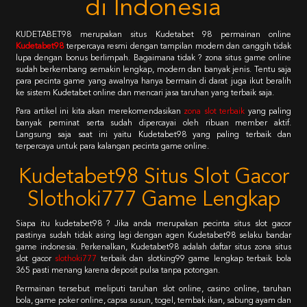
di Indonesia
KUDETABET98 merupakan situs Kudetabet 98 permainan online
Kudetabet98
terpercaya resmi dengan tampilan modern dan canggih tidak
lupa dengan bonus berlimpah. Bagaimana tidak ? zona situs game online
sudah berkembang semakin lengkap, modern dan banyak jenis. Tentu saja
para pecinta game yang awalnya hanya bermain di darat juga ikut beralih
ke sistem Kudetabet online dan mencari jasa taruhan yang terbaik saja.
Para artikel ini kita akan merekomendasikan
zona slot terbaik
yang paling
banyak peminat serta sudah dipercayai oleh ribuan member aktif.
Langsung saja saat ini yaitu Kudetabet98 yang paling terbaik dan
terpercaya untuk para kalangan pecinta game online.
Kudetabet98 Situs Slot Gacor
Slothoki777 Game Lengkap
Siapa itu kudetabet98 ? Jika anda merupakan pecinta situs slot gacor
pastinya sudah tidak asing lagi dengan agen Kudetabet98 selaku bandar
game indonesia. Perkenalkan, Kudetabet98 adalah daftar situs zona situs
slot gacor
slothoki777
terbaik dan slotking99 game lengkap terbaik bola
365 pasti menang karena deposit pulsa tanpa potongan.
Permainan tersebut meliputi taruhan slot online, casino online, taruhan
bola, game poker online, capsa susun, togel, tembak ikan, sabung ayam dan