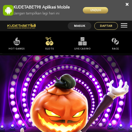
×
KUDETABET98 Aplikasi Mobile
UNDUH
Jangan tampilkan lagi hari ini
MASUK
DAFTAR
HOT GAMES
SLOTS
LIVE CASINO
RACE
;;