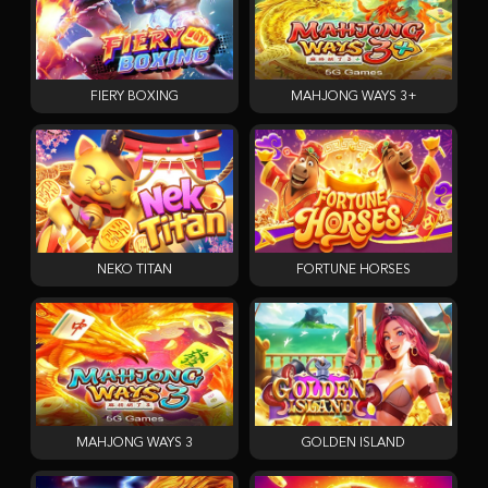
FIERY BOXING
MAHJONG WAYS 3+
NEKO TITAN
FORTUNE HORSES
MAHJONG WAYS 3
GOLDEN ISLAND