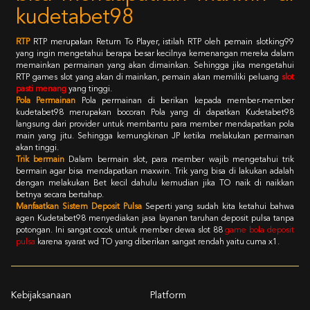
kudetabet98
RTP
RTP merupakan Return To Player, istilah RTP oleh pemain slotking99
yang ingin mengetahui berapa besar kecilnya kemenangan mereka dalam
memainkan permainan yang akan dimainkan. Sehingga jika mengetahui
RTP games slot yang akan di mainkan, pemain akan memiliki peluang
slot
pasti menang
yang tinggi.
Pola Permainan
Pola permainan di berikan kepada member-member
kudetabet98 merupakan bocoran Pola yang di dapatkan Kudetabet98
langsung dari provider untuk membantu para member mendapatkan pola
main yang jitu. Sehingga kemungkinan JP ketika melakukan permainan
akan tinggi.
Trik bermain
Dalam bermain slot, para member wajib mengetahui trik
bermain agar bisa mendapatkan maxwin. Trik yang bisa di lakukan adalah
dengan melakukan Bet kecil dahulu kemudian jika TO naik di naikkan
betnya secara bertahap.
Manfaatkan Sistem Deposit Pulsa
Seperti yang sudah kita ketahui bahwa
agen Kudetabet98 menyediakan jasa layanan taruhan deposit pulsa tanpa
potongan. Ini sangat cocok untuk member dewa slot 88
game bola deposit
pulsa
karena syarat wd TO yang diberikan sangat rendah yaitu cuma x1.
Kebijaksanaan
Platform