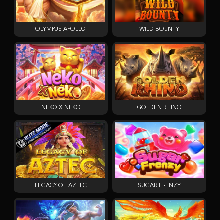
OLYMPUS APOLLO
WILD BOUNTY
NEKO X NEKO
GOLDEN RHINO
LEGACY OF AZTEC
SUGAR FRENZY