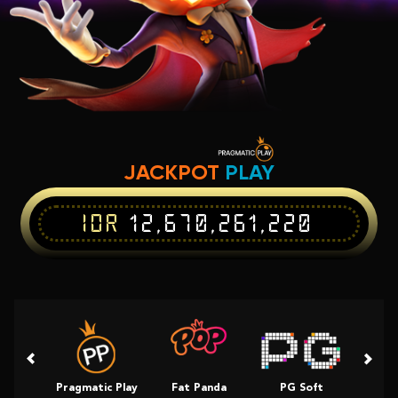
JACKPOT
PLAY
IDR
12,670,261,220
Pragmatic Play
Fat Panda
PG Soft
Slot