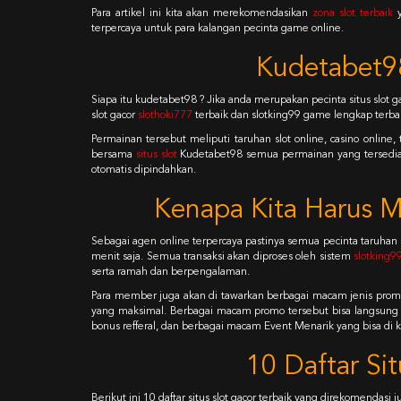
Para artikel ini kita akan merekomendasikan
zona slot terbaik
terpercaya untuk para kalangan pecinta game online.
Kudetabet98
Siapa itu kudetabet98 ? Jika anda merupakan pecinta situs slot 
slot gacor
slothoki777
terbaik dan slotking99 game lengkap terba
Permainan tersebut meliputi taruhan slot online, casino onlin
bersama
situs slot
Kudetabet98 semua permainan yang tersedia b
otomatis dipindahkan.
Kenapa Kita Harus M
Sebagai agen online terpercaya pastinya semua pecinta taruhan
menit saja. Semua transaksi akan diproses oleh sistem
slotking9
serta ramah dan berpengalaman.
Para member juga akan di tawarkan berbagai macam jenis prom
yang maksimal. Berbagai macam promo tersebut bisa langsung
bonus refferal, dan berbagai macam Event Menarik yang bisa di kl
10 Daftar Si
Berikut ini 10 daftar situs slot gacor terbaik yang direkomendasi 