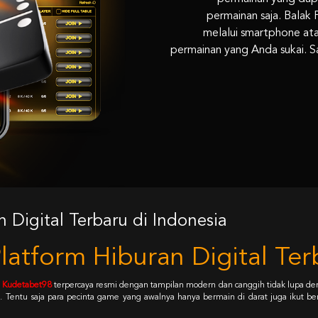
permainan saja. Balak
melalui smartphone a
permainan yang Anda sukai. S
Digital Terbaru di Indonesia
tform Hiburan Digital Terb
e
Kudetabet98
terpercaya resmi dengan tampilan modern dan canggih tidak lupa den
entu saja para pecinta game yang awalnya hanya bermain di darat juga ikut ber