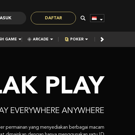
ASUK
DAFTAR
SH GAME
ARCADE
POKER
E-SPORTS
LAK PLAY
LAY EVERYWHERE ANYWHERE
rver permainan yang menyediakan berbagai macam
at dimainkan dengan hanya menggunakan satu ID