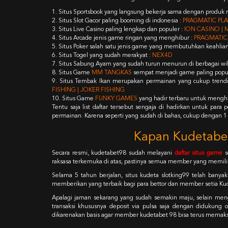
1. Situs Sportsbook yang langsung bekerja sama dengan produk r
2. Situs Slot Gacor paling booming di indonesia :
PRAGMATIC PLAY
3. Situs Live Casino paling lengkap dan populer :
ION CASINO | 
4. Situs Arcade jenis game ringan yang menghibur :
PRAGMATIC 
5. Situs Poker salah satu jenis game yang membutuhkan keahlian
6. Situs Togel yang sudah merakyat :
NEX4D
7. Situs Sabung Ayam yang sudah turun menurun di berbagai wil
8. Situs Game
MM TANGKAS
sempat menjadi game paling populer
9. Situs Tembak Ikan merupakan permainan yang cukup trendi
FISHING | JOKER FISHING
10. Situs Game
FUNKY GAMES
yang hadir terbaru untuk menghi
Tentu saja list daftar tersebut sengaja di hadirkan untuk par
permainan. Karena seperti yang sudah di bahas, cukup dengan 1
Kapan Kudetabet
Secara resmi, kudetabet98 sudah melayani
daftar situs game
s
raksasa terkemuka di atas, pastinya semua member yang memilih
Selama 5 tahun berjalan, situs kudeta slotking99 telah banya
memberikan yang terbaik bagi para bettor dan member setia Ku
Apalagi jaman sekarang yang sudah semakin maju, selain men
transaksi khususnya deposit via pulsa saja dengan didukun
dikarenakan basis agar member kudetabet 98 bisa terus memak