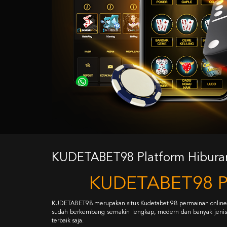
KUDETABET98 Platform Hiburan 
KUDETABET98 Pla
KUDETABET98 merupakan situs Kudetabet 98 permainan onlin
sudah berkembang semakin lengkap, modern dan banyak jenis. T
terbaik saja.