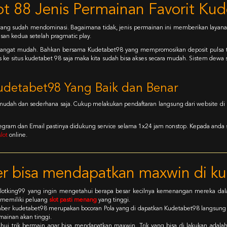
t 88 Jenis Permainan Favorit Ku
g sudah mendominasi. Bagaimana tidak, jenis permainan ini memberikan layanan
san kedua setelah pragmatic play.
uga sangat mudah. Bahkan bersama Kudetabet98 yang mempromosikan deposit puls
s ke situs kudetabet 98 saja maka kita sudah bisa akses secara mudah. Sistem dewa
udetabet98 Yang Baik dan Benar
 mudah dan sederhana saja. Cukup melakukan pendaftaran langsung dari website di k
Telegram dan Email pastinya didukung service selama 1x24 jam nonstop. Kepada anda
lot
online.
 bisa mendapatkan maxwin di k
n slotking99 yang ingin mengetahui berapa besar kecilnya kemenangan mereka d
 memiliki peluang
slot pasti menang
yang tinggi.
ber kudetabet98 merupakan bocoran Pola yang di dapatkan Kudetabet98 langsun
ainan akan tinggi.
ui trik bermain agar bisa mendapatkan maxwin. Trik yang bisa di lakukan adala