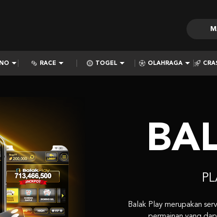
M
INO
RACE
TOGEL
OLAHRAGA
CRA
BA
P
Balak Play merupakan se
permainan yang dap