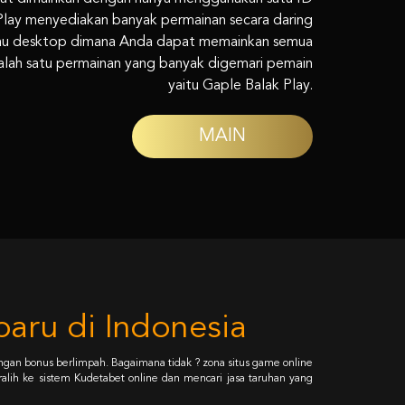
 Play menyediakan banyak permainan secara daring
tau desktop dimana Anda dapat memainkan semua
alah satu permainan yang banyak digemari pemain
yaitu Gaple Balak Play.
MAIN
aru di Indonesia
gan bonus berlimpah. Bagaimana tidak ? zona situs game online
alih ke sistem Kudetabet online dan mencari jasa taruhan yang