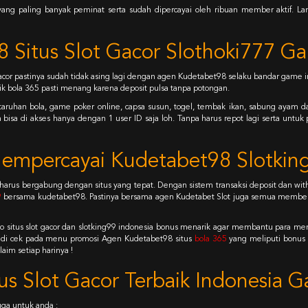
yang paling banyak peminat serta sudah dipercayai oleh ribuan member aktif. Lan
 Situs Slot Gacor Slothoki777 
gacor pastinya sudah tidak asing lagi dengan agen Kudetabet98 selaku bandar game in
ik bola 365 pasti menang karena deposit pulsa tanpa potongan.
e, taruhan bola, game poker online, capsa susun, togel, tembak ikan, sabung ayam 
isa di akses hanya dengan 1 user ID saja loh. Tanpa harus repot lagi serta unt
empercayai Kudetabet98 Slotking
 harus bergabung dengan situs yang tepat. Dengan sistem transaksi deposit dan 
9
bersama kudetabet98. Pastinya bersama agen Kudetabet Slot juga semua member 
o situs slot gacor dan slotking99 indonesia bonus menarik agar membantu para
 di cek pada menu promosi Agen Kudetabet98 situs
bola 365
yang meliputi bonus
aim setiap harinya !
tus Slot Gacor Terbaik Indonesia
juga untuk anda :